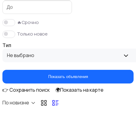
🔥Срочно
Только новое
Аудиоусилители и ресиверы
Тип
Не выбрано
Показать объявления
Спутниковое и цифровое ТВ
👉 Сохранить поиск
🌍Показать на карте
По новизне
Электронные книги