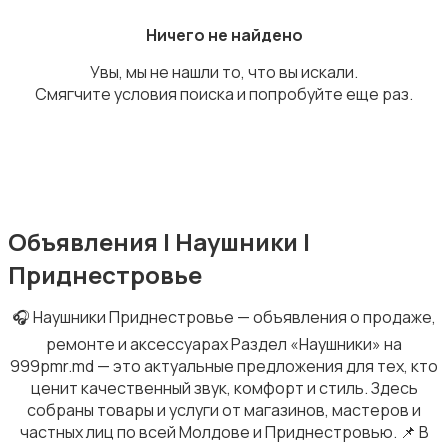
Ничего не найдено
Увы, мы не нашли то, что вы искали.
Смягчите условия поиска и попробуйте еще раз.
MP3-плееры и портативное аудио
Объявления | Наушники |
Музыкальные центры и магнитолы
Приднестровье
🎧 Наушники Приднестровье — объявления о продаже,
ремонте и аксессуарах Раздел «Наушники» на
999pmr.md — это актуальные предложения для тех, кто
ценит качественный звук, комфорт и стиль. Здесь
DVD, Blu-ray и медиаплееры
собраны товары и услуги от магазинов, мастеров и
частных лиц по всей Молдове и Приднестровью. 📌 В