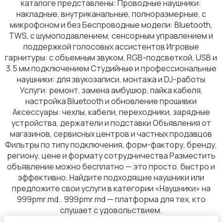
каталоге представлены: Проводные наушники:
накладные, внутриканальные, полноразмерные, с
микрофоном и без Беспроводные модели: Bluetooth,
TWS, с шумоподавлением, сенсорным управлением и
поддержкой голосовых ассистентов Игровые
Домашние кинотеатры
гарнитуры: с объемным звуком, RGB-подсветкой, USB и
3.5 мм подключением Студийные и профессиональные
наушники: для звукозаписи, монтажа и DJ-работы
Услуги: ремонт, замена амбушюр, пайка кабеля,
настройка Bluetooth и обновление прошивки
Аксессуары: чехлы, кабели, переходники, зарядные
Проекторы
устройства, держатели и подставки Объявления от
магазинов, сервисных центров и частных продавцов
Фильтры по типу подключения, форм-фактору, бренду,
региону, цене и формату сотрудничества Разместить
объявление можно бесплатно — это просто, быстро и
эффективно. Найдите подходящие наушники или
предложите свои услуги в категории «Наушники» на
Телевизоры
1
999pmr.md.. 999pmr.md — платформа для тех, кто
слушает с удовольствием.