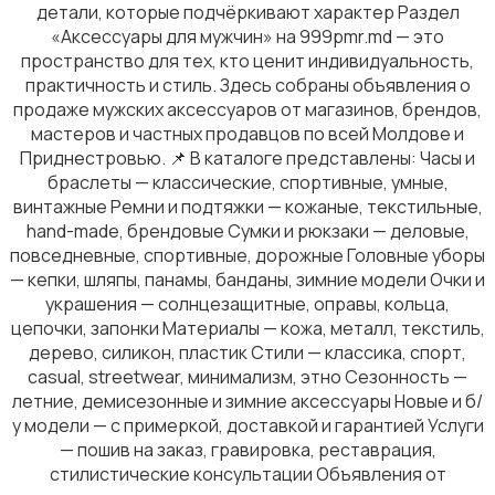
детали, которые подчёркивают характер Раздел
«Аксессуары для мужчин» на 999pmr.md — это
пространство для тех, кто ценит индивидуальность,
практичность и стиль. Здесь собраны объявления о
продаже мужских аксессуаров от магазинов, брендов,
Нижнее белье
мастеров и частных продавцов по всей Молдове и
Приднестровью. 📌 В каталоге представлены: Часы и
браслеты — классические, спортивные, умные,
винтажные Ремни и подтяжки — кожаные, текстильные,
hand-made, брендовые Сумки и рюкзаки — деловые,
повседневные, спортивные, дорожные Головные уборы
Домашняя одежда
— кепки, шляпы, панамы, банданы, зимние модели Очки и
украшения — солнцезащитные, оправы, кольца,
цепочки, запонки Материалы — кожа, металл, текстиль,
дерево, силикон, пластик Стили — классика, спорт,
casual, streetwear, минимализм, этно Сезонность —
летние, демисезонные и зимние аксессуары Новые и б/
у модели — с примеркой, доставкой и гарантией Услуги
Головные уборы
— пошив на заказ, гравировка, реставрация,
стилистические консультации Объявления от