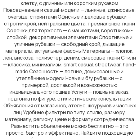
клетку, с длинным или коротким рукавом
Повседневные и casual-модели — льняные, джинсовые,
oversize, с принтами Офисные и деловые рубашки —
строгий крой, нейтральные цвета, премиальные ткани
Верхняя одежда
Сорочки для торжеств — с манжетами, воротником-
стойкой, декоративными элементами Спортивные и
уличные рубашки — свободный крой, дышащие
материалы, актуальные фасоны Материалы — хлопок,
лен, вискоза, полиэстер, деним, смесовые ткани Стили
— классика, минимализм, smart casual, streetwear, hand-
made Сезонность — летние, демисезонные и
Аксессуары
утеплённые модели Новые и б/у рубашки — с
примеркой, доставкой и возможностью
индивидуального пошива Услуги — пошив на заказ,
подгонка по фигуре, стилистические консультации
Объявления от магазинов, ателье, шоурумов и частных
лиц Удобные фильтры по типу, стилю, размеру,
материалу, региону, цене и формату сотрудничества
Разместить объявление можно бесплатно — это
просто, быстро и эффективно. Найдите подходящую