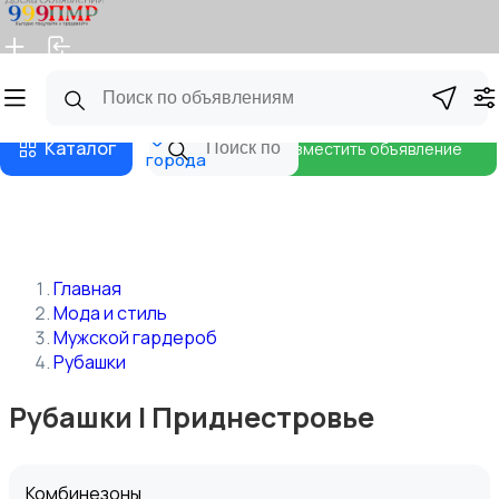
Главная
Магазины
Бизнес тарифы
Блог
Все
Каталог
Разместить объявление
города
Главная
Мода и стиль
Мужской гардероб
Рубашки
Рубашки | Приднестровье
Комбинезоны