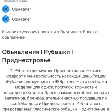
1 неделю назад
Ogorazmer
Ogorazmer
Нижнее белье
Измените условия поиска, чтобы увидеть больше
объявлений
Объявления | Рубашки |
Приднестровье
Домашняя одежда
👔 Рубашки для мужчин Приднестровье — стиль,
комфорт и универсальность на каждый день Раздел
«Рубашки для мужчин» на 999pmr.md — это подборка
моделей для офиса, прогулок, торжеств и
повседневной носки. Здесь размещены объявления от
Головные уборы
магазинов, брендов, ателье и частных продавцов по
всей Молдове и Приднестровью. 📌 В каталоге
представлены: Классические рубашки — однотонные, в