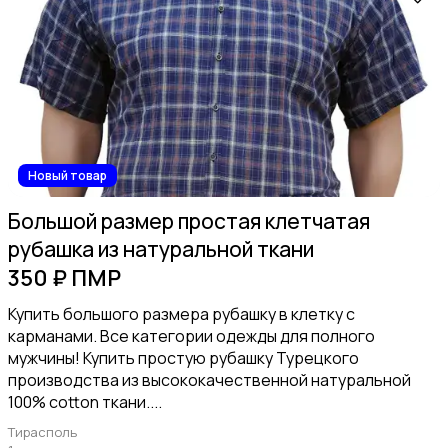
Рубашки
Новый товар
Большой размер простая клетчатая
рубашка из натуральной ткани
Пиджаки и костюмы
350 ₽ ПМР
Купить большого размера рубашку в клетку с
карманами. Все категории одежды для полного
мужчины! Купить простую рубашку Турецкого
производства из высококачественной натуральной
100% cotton ткани....
Обувь
Тирасполь