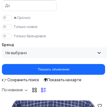
🔥Срочно
Только новое
Спортивная одежда
1
Только брендовое
Бренд
Не выбрано
Спецодежда
Показать объявления
👉 Сохранить поиск
🌍Показать на карте
По новизне
Свитеры и толстовки