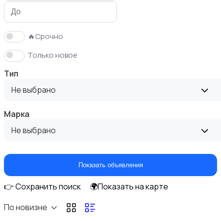
🔥Срочно
Только новое
Утюги и уход за одеждой
Тип
Не выбрано
Марка
Не выбрано
Пылесосы и пароочистители
1
Показать объявления
👉 Сохранить поиск
🌍Показать на карте
Приготовление напитков
По новизне