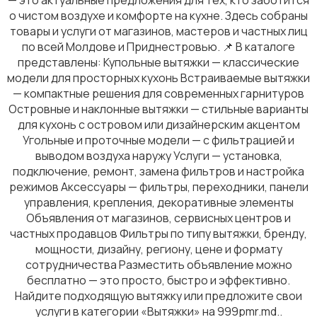
о чистом воздухе и комфорте на кухне. Здесь собраны
товары и услуги от магазинов, мастеров и частных лиц
по всей Молдове и Приднестровью. 📌 В каталоге
представлены: Купольные вытяжки — классические
Кулеры и фильтры для воды
модели для просторных кухонь Встраиваемые вытяжки
— компактные решения для современных гарнитуров
Островные и наклонные вытяжки — стильные варианты
для кухонь с островом или дизайнерским акцентом
Угольные и проточные модели — с фильтрацией и
выводом воздуха наружу Услуги — установка,
подключение, ремонт, замена фильтров и настройка
Климатическая техника
режимов Аксессуары — фильтры, переходники, панели
управления, крепления, декоративные элементы
Объявления от магазинов, сервисных центров и
частных продавцов Фильтры по типу вытяжки, бренду,
мощности, дизайну, региону, цене и формату
сотрудничества Разместить объявление можно
Измельчение и смешивание
бесплатно — это просто, быстро и эффективно.
Найдите подходящую вытяжку или предложите свои
услуги в категории «Вытяжки» на 999pmr.md..