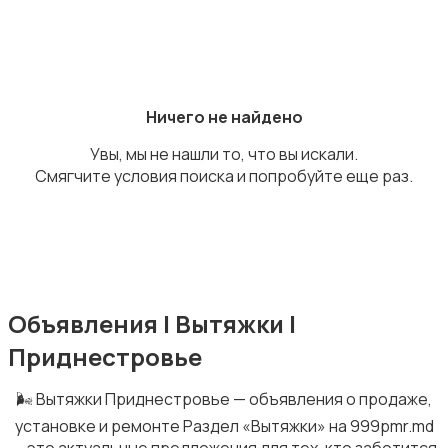
Приготовление еды
Ничего не найдено
Увы, мы не нашли то, что вы искали.
Смягчите условия поиска и попробуйте еще раз.
Посудомоечные машины
Объявления | Вытяжки |
Приднестровье
🌬️ Вытяжки Приднестровье — объявления о продаже,
Плиты и духовые шкафы
установке и ремонте Раздел «Вытяжки» на 999pmr.md
— это актуальные предложения для тех, кто заботится