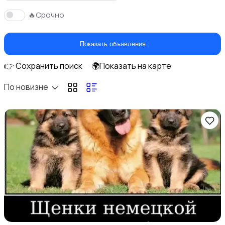
🔥Срочно
С/х животные
1
Показать объявления
👉 Сохранить поиск
🌍Показать на карте
По новизне
Грызуны
Птицы