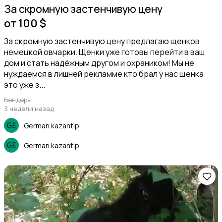
За скромную застенчивую цену
от 100 $
Кошки
За скромную застенчивую цену предлагаю щенков
немецкой овчарки. Щенки уже готовы перейти в ваш
дом и стать надёжным другом и охраником! Мы не
нуждаемся в лишней рекламме кто брал у нас щенка
это уже з...
Бендеры
Собаки
3
3 недели назад
German.kazantip
German.kazantip