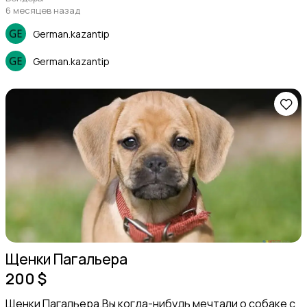
6 месяцев назад
German.kazantip
German.kazantip
Щенки Пагальера
200 $
Щенки Пагальера.Вы когда-нибудь мечтали о собаке с