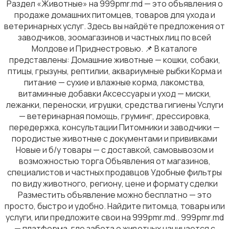
Раздел «Животные» на 999pmr.md — это объявления о
продаже домашних питомцев, товаров для ухода и
ветеринарных услуг. Здесь вы найдёте предложения от
заводчиков, зоомагазинов и частных лиц по всей
Молдове и Приднестровью. 📌 В каталоге
представлены: Домашние животные — кошки, собаки,
птицы, грызуны, рептилии, аквариумные рыбки Корма и
питание — сухие и влажные корма, лакомства,
витаминные добавки Аксессуары и уход — миски,
лежанки, переноски, игрушки, средства гигиены Услуги
— ветеринарная помощь, груминг, дрессировка,
передержка, консультации Питомники и заводчики —
породистые животные с документами и прививками
Новые и б/у товары — с доставкой, самовывозом и
возможностью торга Объявления от магазинов,
специалистов и частных продавцов Удобные фильтры
по виду животного, региону, цене и формату сделки
Разместить объявление можно бесплатно — это
просто, быстро и удобно. Найдите питомца, товары или
услуги, или предложите свои на 999pmr.md.. 999pmr.md
— платформа, где забота о животных начинается с