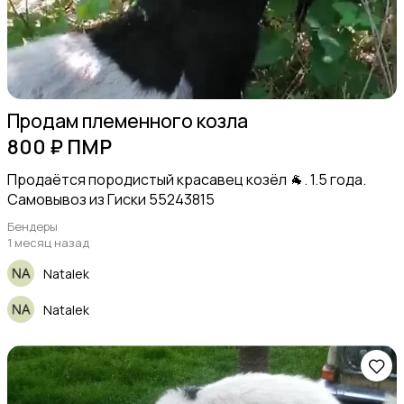
Продам племенного козла
800 ₽ ПМР
Продаётся породистый красавец козёл 🐐. 1.5 года.
Самовывоз из Гиски 55243815
Бендеры
1 месяц назад
Natalek
Natalek